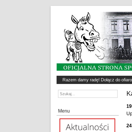
Razem damy radę! Dołącz do ofiar
K
19
Menu
Up
24