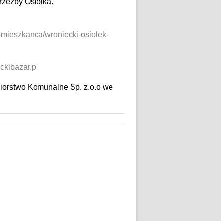
rzeźby Osiołka.
a-mieszkanca/wroniecki-osiolek-
ckibazar.pl
iorstwo Komunalne Sp. z.o.o we