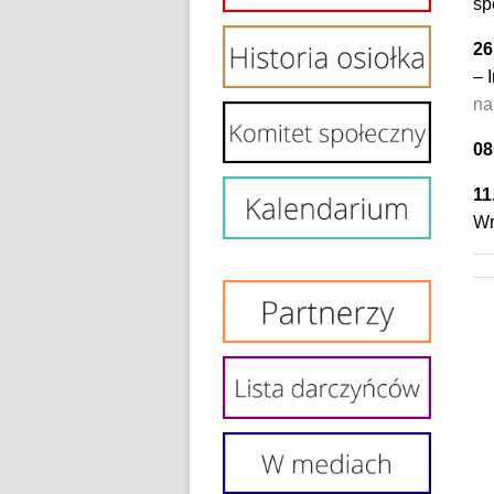
sp
26
– 
na
08
11
Wr