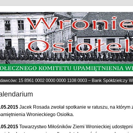
odawców: 15 8961 0002 0000 0000 1108 0003 – Bank Spółdzielczy W
alendarium
.05.2015
Jacek Rosada zwołał spotkanie w ratuszu, na którym 
amiętnienia Wronieckiego Osiołka.
.05.2015
Towarzystwo Miłośników Ziemi Wronieckiej udostępni