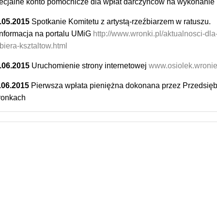
ecjalne konto pomocnicze dla wpłat darczyńców na wykonanie 
.05.2015
Spotkanie Komitetu z artystą-rzeźbiarzem w ratuszu.
Informacja na portalu UMiG
http://www.wronki.pl/aktualnosci-dl
biera-ksztaltow.html
.06.2015
Uruchomienie strony internetowej
www.osiolek.wronie
.06.2015
Pierwsza wpłata pieniężna dokonana przez Przedsięb
onkach