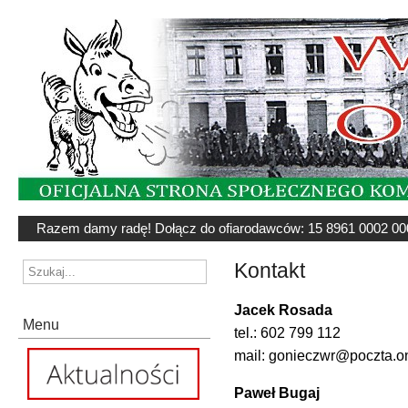
Razem damy radę! Dołącz do ofiarodawców: 15 8961 0002 00
Kontakt
Jacek Rosada
Menu
tel.: 602 799 112
mail: gonieczwr@poczta.on
Paweł Bugaj