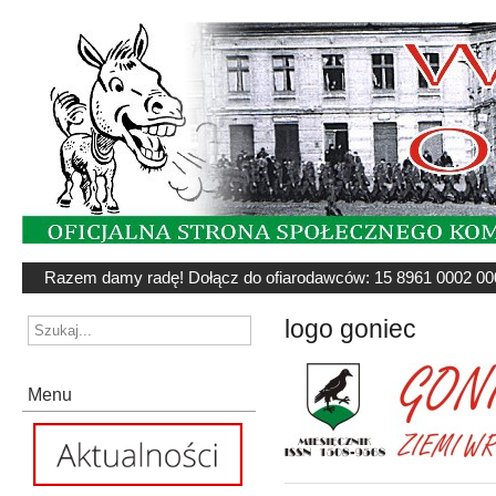
Razem damy radę! Dołącz do ofiarodawców: 15 8961 0002 00
logo goniec
Menu