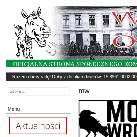
Razem damy radę! Dołącz do ofiarodawców: 15 8961 0002 00
mw
Menu