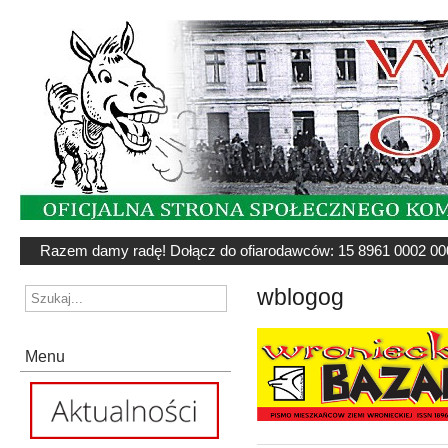
Razem damy radę! Dołącz do ofiarodawców: 15 8961 0002 00
wblogog
Menu