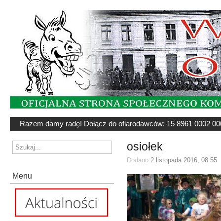
Razem damy radę! Dołącz do ofiarodawców: 15 8961 0002 00
osiołek
Dodano
2 listopada 2016, 08:55
Menu