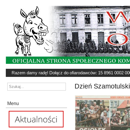
Razem damy radę! Dołącz do ofiarodawców: 15 8961 0002 00
Dzień Szamotulsk
Menu