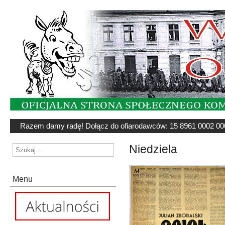
Razem damy radę! Dołącz do ofiarodawców: 15 8961 0002 00
Niedziela
Menu